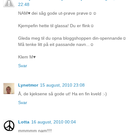
22:48
NAM♥ dei såg gode ut-prøve prøve☺☺
Kjempefin hette til glassa! Du er flink☺
Gleda meg til du opna bloggshoppen din-spennande☺
Må tenke litt på eit passande navn...☺
Klem M♥
Svar
Lynetmor
15 august, 2010 23:08
Å, de kjeksene så gode ut! Ha en fin kveld :-)
Svar
Lotta
16 august, 2010 00:04
mmmmm nam!!!!