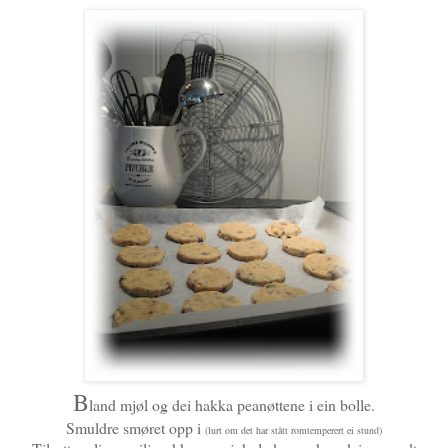
B
land mjøl og dei hakka peanøttene i ein bolle.
Smuldre smøret opp i
(lurt om det har stått romtemperert ei stund)