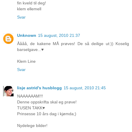
fin kveld til deg!
klem ellemell
Svar
Unknown
15 august, 2010 21:37
Åååå, de kakene MÅ prøves! De så deilige ut:)) Koselig
barselgave...♥
Klem Line
Svar
lisje astrid's husblogg
15 august, 2010 21:45
NAAAAAAM!!!
Denne oppskrifta skal eg prøve!
TUSEN TAKK♥
Prinsesse 10 års dag i kjømda;)
Nydelege bilder!