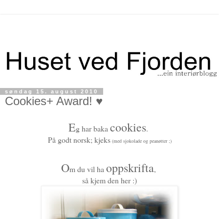
søndag 15. august 2010
Cookies+ Award! ♥
E
cookies
g har baka
.
På godt norsk; kjeks
(med sjokolade og peanøtter ;)
O
oppskrifta
m du vil ha
,
så kjem den her :)