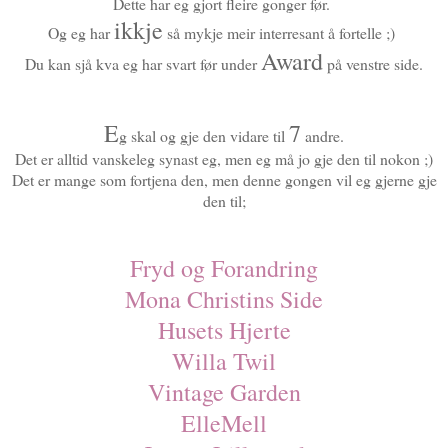
Dette har eg gjort fleire gonger før.
ikkje
Og eg har
så mykje meir interresant å fortelle ;)
Award
Du kan sjå kva eg har svart før under
på venstre side.
E
7
g skal og gje den vidare til
andre.
Det er alltid vanskeleg synast eg, men eg må jo gje den til nokon ;)
Det er mange som fortjena den, men denne gongen vil eg gjerne gje
den til;
Fryd og Forandring
Mona Christins Side
Husets Hjerte
Willa Twil
Vintage Garden
ElleMell