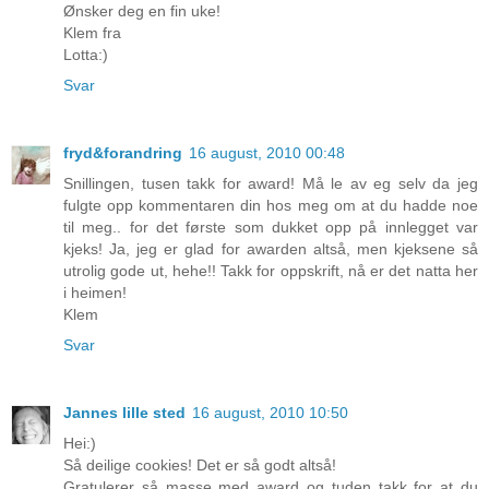
Ønsker deg en fin uke!
Klem fra
Lotta:)
Svar
fryd&forandring
16 august, 2010 00:48
Snillingen, tusen takk for award! Må le av eg selv da jeg
fulgte opp kommentaren din hos meg om at du hadde noe
til meg.. for det første som dukket opp på innlegget var
kjeks! Ja, jeg er glad for awarden altså, men kjeksene så
utrolig gode ut, hehe!! Takk for oppskrift, nå er det natta her
i heimen!
Klem
Svar
Jannes lille sted
16 august, 2010 10:50
Hei:)
Så deilige cookies! Det er så godt altså!
Gratulerer så masse med award og tuden takk for at du