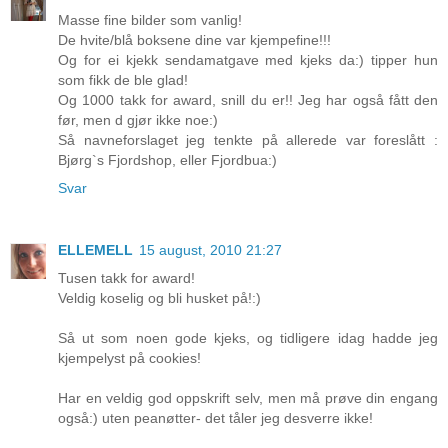
Masse fine bilder som vanlig!
De hvite/blå boksene dine var kjempefine!!!
Og for ei kjekk sendamatgave med kjeks da:) tipper hun
som fikk de ble glad!
Og 1000 takk for award, snill du er!! Jeg har også fått den
før, men d gjør ikke noe:)
Så navneforslaget jeg tenkte på allerede var foreslått :
Bjørg`s Fjordshop, eller Fjordbua:)
Svar
ELLEMELL
15 august, 2010 21:27
Tusen takk for award!
Veldig koselig og bli husket på!:)
Så ut som noen gode kjeks, og tidligere idag hadde jeg
kjempelyst på cookies!
Har en veldig god oppskrift selv, men må prøve din engang
også:) uten peanøtter- det tåler jeg desverre ikke!