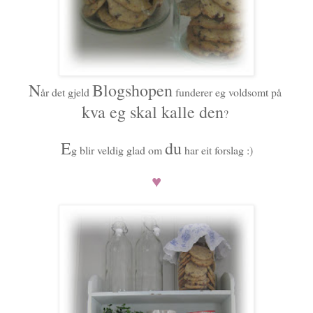
N
Blogshopen
år det gjeld
funderer eg voldsomt på
kva eg skal kalle den
?
E
du
g blir veldig glad om
har eit forslag :)
♥