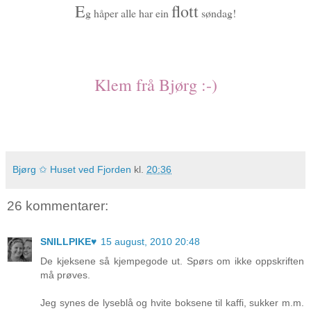
E
flott
g håper alle har ein
søndag!
Klem frå Bjørg :-)
Bjørg ✩ Huset ved Fjorden
kl.
20:36
26 kommentarer:
SNILLPIKE♥
15 august, 2010 20:48
De kjeksene så kjempegode ut. Spørs om ikke oppskriften
må prøves.
Jeg synes de lyseblå og hvite boksene til kaffi, sukker m.m.