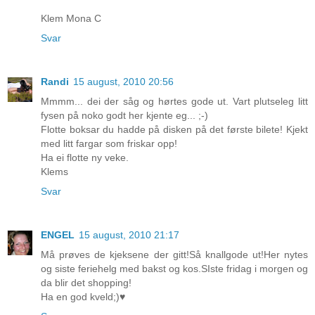
Klem Mona C
Svar
Randi
15 august, 2010 20:56
Mmmm... dei der såg og hørtes gode ut. Vart plutseleg litt
fysen på noko godt her kjente eg... ;-)
Flotte boksar du hadde på disken på det første bilete! Kjekt
med litt fargar som friskar opp!
Ha ei flotte ny veke.
Klems
Svar
ENGEL
15 august, 2010 21:17
Må prøves de kjeksene der gitt!Så knallgode ut!Her nytes
og siste feriehelg med bakst og kos.SIste fridag i morgen og
da blir det shopping!
Ha en god kveld;)♥