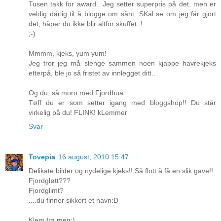
Tusen takk for award.. Jeg setter superpris på det, men er
veldig dårlig til å blogge om sånt. SKal se om jeg får gjort
det, håper du ikke blir altfor skuffet..!
;-)
Mmmm, kjeks, yum yum!
Jeg tror jeg må slenge sammen noen kjappe havrekjeks
etterpå, ble jo så fristet av innlegget ditt..
Og du, så moro med Fjordbua..
Tøff du er som setter igang med bloggshop!! Du står
virkelig på du! FLINK! kLemmer
Svar
Tovepia
16 august, 2010 15:47
Delikate bilder og nydelige kjeks!! Så flott å få en slik gave!!
Fjordgløtt???
Fjordglimt?
....du finner sikkert et navn:D
Klem fra meg;)