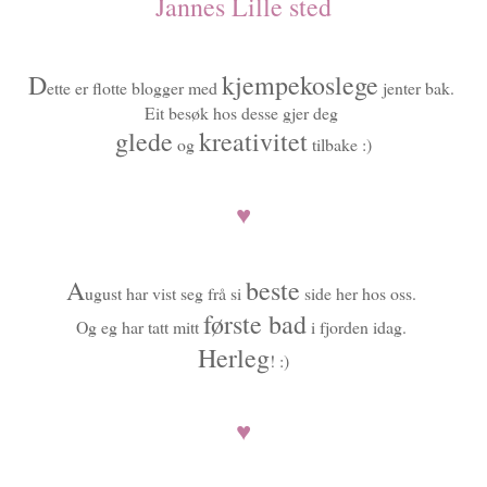
Jannes Lille sted
D
kjempekoslege
ette er flotte blogger med
jenter bak.
Eit besøk hos desse gjer deg
glede
kreativitet
og
tilbake :)
♥
A
beste
ugust har vist seg frå si
side her hos oss.
første bad
Og eg har tatt mitt
i fjorden idag.
Herleg
! :)
♥