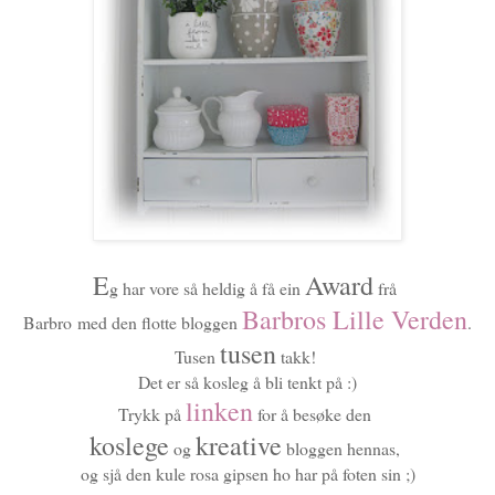
E
Award
g har vore så heldig å få ein
frå
Barbros Lille Verden
Barbro
med den flotte bloggen
.
tusen
Tusen
takk!
Det er så kosleg å bli tenkt på :)
linken
Trykk på
for å besøke den
koslege
kreative
og
bloggen hennas,
og sjå den kule rosa gipsen ho har på foten sin ;)