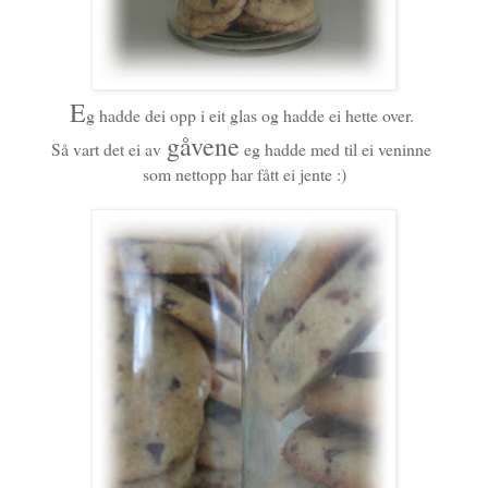
E
g hadde dei opp i eit glas og hadde ei hette over.
gåvene
Så vart det ei av
eg hadde med til ei veninne
som nettopp har fått ei jente :)