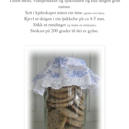
Tilsett melis, vaniljesukker og sjokoladen og kna deigen godt
saman.
Sett i kjøleskapet minst ein time
(gjerne over natta)
Kjevl ut deigen i ein tjukkelse på ca 4-5 mm.
Stikk ut rundinger
(eg brukte eit drikkeglas)
Steikast på 200 grader til dei er gylne.