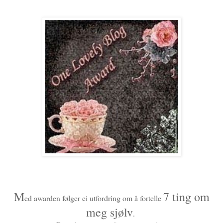
M
7 ting om
ed awarden følger ei utfordring om å fortelle
meg sjølv
.