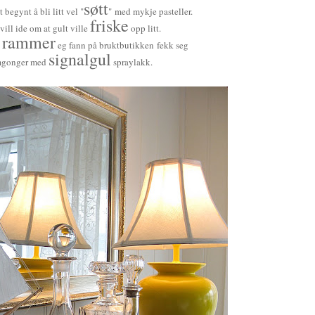
søtt
t begynt å bli litt vel "
" med mykje pasteller.
friske
vill ide om at gult ville
opp litt.
rammer
2
eg fann på bruktbutikken
fekk seg
signalgul
mgonger med
spraylakk.