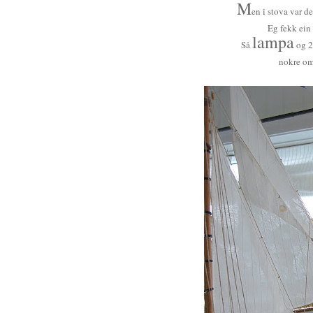
M
en i stova var de
Eg fekk ein 
lampa
Så
og 
nokre o