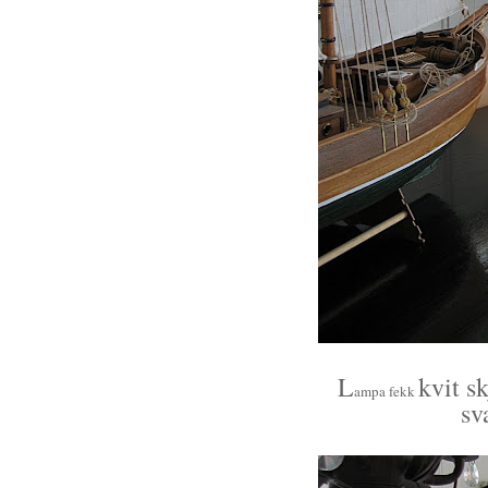
L
kvit s
ampa fekk
sv