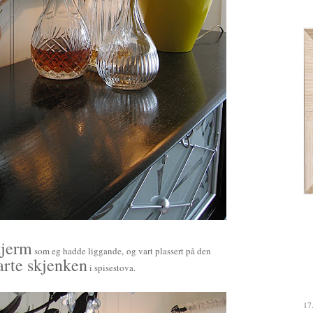
kjerm
som eg hadde liggande,
og vart plassert på den
arte skjenken
i spisestova.
17