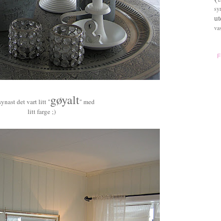
sy
u
va
gøyalt
synast det vart litt "
" med
litt farge ;)