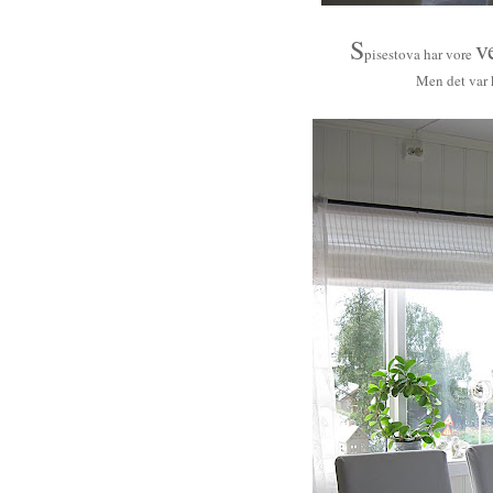
S
v
pisestova har vore
Men det var 