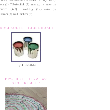
rom
(5)
Tilbakeblikk
(3)
Tilda
(2)
TV stove
(1)
terom
(49)
utfordring
(17)
utsikt
(1)
skerom
(3)
Wall Stickers
(8)
FARGEKODER I FJORDHUSET
Trykk på bildet
DIY- HEKLE TEPPE AV
STOFFREMSER