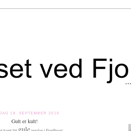
DAG 18. SEPTEMBER 2010
Gult er kult!
gule
et komt litt
innslag i Fjordhuset.