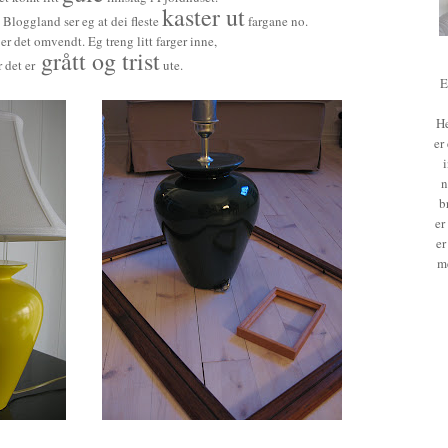
kaster ut
 Bloggland ser eg at dei fleste
fargane no.
r det omvendt. Eg treng litt farger inne,
grått og trist
 det er
ute.
E
He
er
n
b
er
er
m