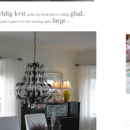
eldig kvit
glad
, noko eg forsåvidt er veldig
i.
farge
kjekt å prøve eit lite innslag med
;)