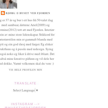
BJØRG ✩ HUSET VED FJORDEN
g er 37 år og bur i eit hus frå 50-talet ilag
med sambuar, døtrene Ariel(2009) og
rmine(2012) tett att med Fjorden. Interiør
 ein av mine store lidenskapar. Stikkord for
interiørstilen min er gammalt blanda med
ytt og ein god dæsj med farger. Eg elsker
ruktfunn og å pussle med redesign. Sying
 også noko eg liker å drive med iblant. Det
 altså mine kreative påfunn eg vil dele her
ed dokke. Varmt velkomen skal du vere :)
VIS HELE PROFILEN MIN
TRANSLATE
Select Language
▼
INSTAGRAM -->
@HUSETVEDFJORDEN