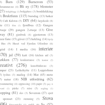
Barn
(129)
Barnerom
(53)
3)
Bli ny
(178)
blomster
lderammer.no
(4)
27)
borddekking
boligpluss
(3)
boligblogg
(1)
Bruktfunn
(115)
5)
bursdag
(13)
bøker
DIY
(64)
3)
Cath Kidston
(5)
fargekode
(8)
rie
(11)
fjordbua
(12)
Gangen
film
(1)
Give
etasje
(29)
gangen 2.etasje
(13)
way
(81)
gjesterom
(13)
gjenbruk
(4)
een Gate
(15)
gåver
(17)
hekling
(14)
hjelp
Hus
(9)
Huset ved Fjorden Utfordrer
(6)
interiør
gtid
(14)
I media
(16)
470)
jul
(59)
katt
(16)
kitchen aid
(3)
jøkken
(77)
konkurranse
(3)
kontor
(2)
reativt
(276)
kunstbilder.no
(3)
mper
(23)
Leikehytte
(11)
Loppisfunn
5)
maileg
(14)
Mat
(45)
mote
lyshus
(3)
NIB utfordring
(62)
7)
natur
(18)
psummering
(4)
oppussing
(10)
papir
(3)
pay it
påske
(7)
reise
(5)
ward
(1)
segling
(1)
hopping
(81)
Soverom
(27)
sko
(3)
speil
Stova
sponset
(23)
stemning
(5)
306)
Sy
(57)
Stovautsikt
(4)
strikk
(9)