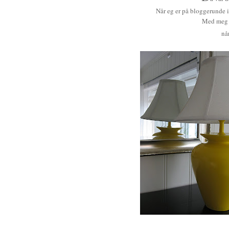
Når eg er på bloggerunde i
Med meg e
når