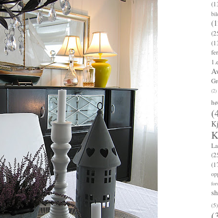
(1
bi
(1
(2
(1
fe
1.
A
Gr
(2)
hø
(
K
K
La
(2
(1
op
for
s
(5)
(