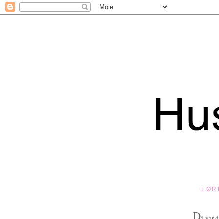
LØR
D
å var d