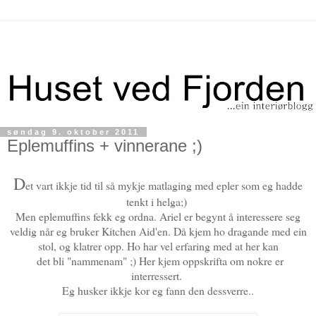
søndag 9. oktober 2011
Eplemuffins + vinnerane ;)
D
et vart ikkje tid til så mykje matlaging med epler som eg hadde
tenkt i helga;)
Men eplemuffins fekk eg ordna. Ariel er begynt å interessere seg
veldig når eg bruker Kitchen Aid'en. Då kjem ho dragande med ein
stol, og klatrer opp. Ho har vel erfaring med at her kan
det bli "nammenam" ;) Her kjem oppskrifta om nokre er
interressert.
Eg husker ikkje kor eg fann den dessverre..