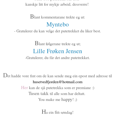
kanskje litt for mykje arbeid, dessverre!
B
lant kommentarane trekte eg ut:
Myntebo
- Gratulerer du kan velge det putetrekket du liker best.
B
lant følgerane trekte eg ut;
Lille Frøken Jensen
-Gratulerer, du får det andre putetrekket.
D
et hadde vore fint om de kan sende meg ein epost med adresse til
husetvedfjorden@hotmail.com
Her
kan de sjå putetrekka som er premiane :)
Tusen takk
til alle som har deltatt.
happy
You make me
! ;)
H
fin
a ein
søndag!