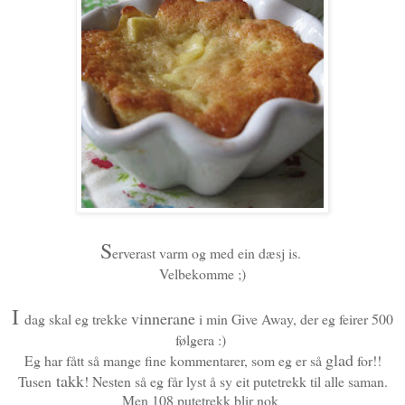
S
erverast varm og med ein dæsj is.
Velbekomme ;)
I
vinnerane
dag skal eg trekke
i min Give Away, der eg feirer 500
følgera :)
glad
Eg har fått så mange fine kommentarer, som eg er så
for!!
takk
Tusen
! Nesten så eg får lyst å sy eit putetrekk til alle saman.
Men 108 putetrekk blir nok