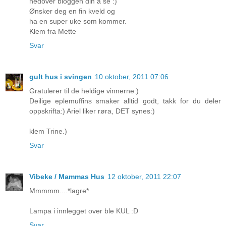
nedover bloggen din å se :)
Ønsker deg en fin kveld og
ha en super uke som kommer.
Klem fra Mette
Svar
gult hus i svingen
10 oktober, 2011 07:06
Gratulerer til de heldige vinnerne:)
Deilige eplemuffins smaker alltid godt, takk for du deler
oppskrifta:) Ariel liker røra, DET synes:)
klem Trine.)
Svar
Vibeke / Mammas Hus
12 oktober, 2011 22:07
Mmmmm....*lagre*
Lampa i innlegget over ble KUL :D
Svar