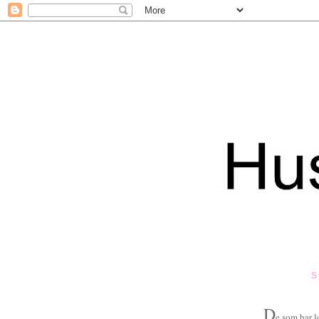
S
D
e som har l