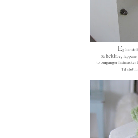
E
g har str
hekla
Så
eg lappane 
to omganger fastmasker i
Til slutt h