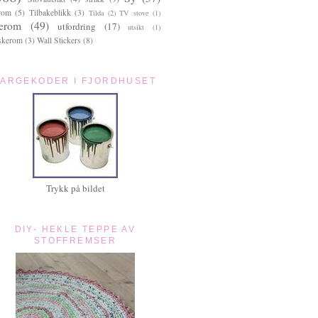
rom
(5)
Tilbakeblikk
(3)
Tilda
(2)
TV stove
(1)
terom
(49)
utfordring
(17)
utsikt
(1)
skerom
(3)
Wall Stickers
(8)
FARGEKODER I FJORDHUSET
Trykk på bildet
DIY- HEKLE TEPPE AV
STOFFREMSER