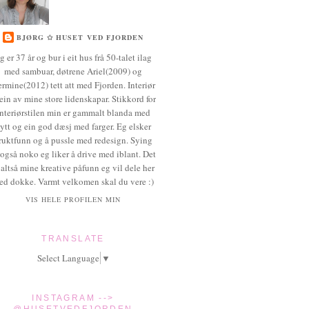
BJØRG ✩ HUSET VED FJORDEN
g er 37 år og bur i eit hus frå 50-talet ilag
med sambuar, døtrene Ariel(2009) og
rmine(2012) tett att med Fjorden. Interiør
 ein av mine store lidenskapar. Stikkord for
interiørstilen min er gammalt blanda med
ytt og ein god dæsj med farger. Eg elsker
ruktfunn og å pussle med redesign. Sying
 også noko eg liker å drive med iblant. Det
 altså mine kreative påfunn eg vil dele her
ed dokke. Varmt velkomen skal du vere :)
VIS HELE PROFILEN MIN
TRANSLATE
Select Language
▼
INSTAGRAM -->
@HUSETVEDFJORDEN