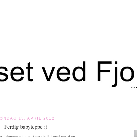
ØNDAG 15. APRIL 2012
Ferdig babyteppe :)
est bloggen min har kanskje fått med seg at eg