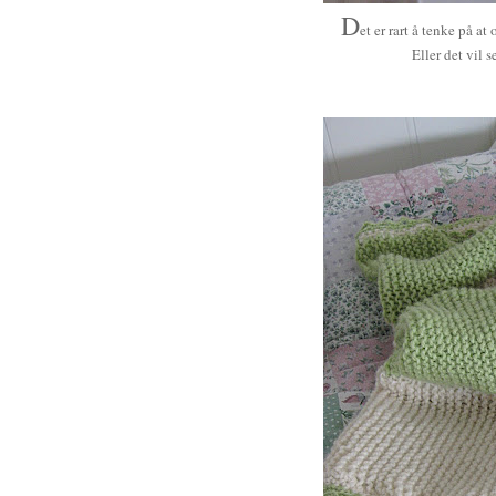
D
et er rart å tenke på a
Eller det vil s