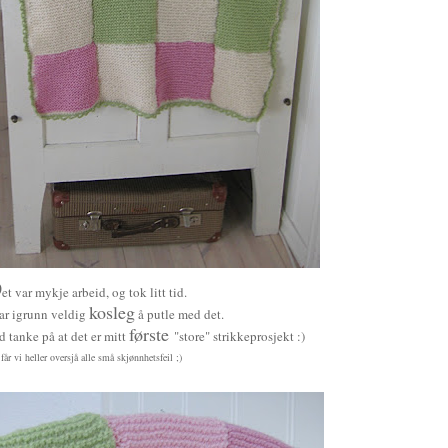
D
et var mykje arbeid, og tok litt tid.
kosleg
ar igrunn veldig
å putle med det.
første
 tanke på at det er mitt
"store" strikkeprosjekt :)
 får vi heller oversjå alle små skjønnhetsfeil ;)