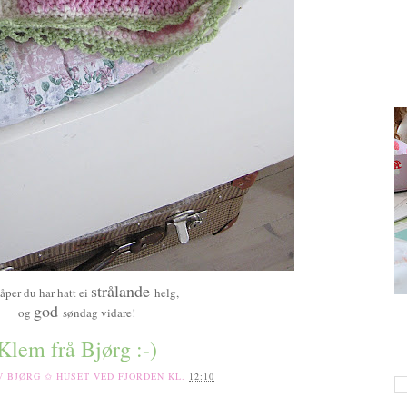
strålande
åper du har hatt ei
helg,
god
og
søndag vidare!
Klem frå Bjørg :-)
AV
BJØRG ✩ HUSET VED FJORDEN
KL.
12:10