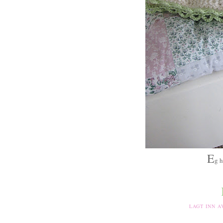
E
g h
LAGT INN 