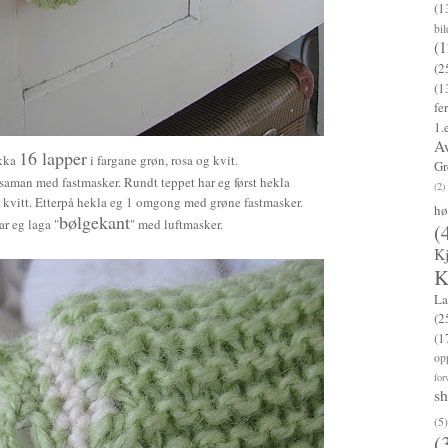
(1
bi
(1
(2
(1
fe
1.
A
16 lapper
ikka
i fargane grøn, rosa og kvit.
Gr
saman med fastmasker. Rundt teppet har eg først hekla
(2)
 kvitt. Etterpå hekla eg 1 omgong med grøne fastmasker.
hø
bølgekant
ar eg laga "
" med luftmasker.
(
K
K
La
(2
(1
op
for
s
(5)
(