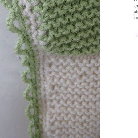
sy
u
va