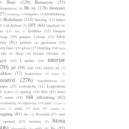
Barn
(129)
Barnerom
(53)
3)
Bli ny
(178)
blomster
lderammer.no
(4)
27)
borddekking
boligpluss
(3)
boligblogg
(1)
Bruktfunn
(115)
5)
bursdag
(13)
bøker
DIY
(64)
3)
Cath Kidston
(5)
fargekode
(8)
rie
(11)
fjordbua
(12)
Gangen
film
(1)
Give
etasje
(29)
gangen 2.etasje
(13)
way
(81)
gjesterom
(13)
gjenbruk
(4)
een Gate
(15)
gåver
(17)
hekling
(14)
hjelp
Hus
(9)
Huset ved Fjorden Utfordrer
(6)
interiør
gtid
(14)
I media
(16)
470)
jul
(59)
katt
(16)
kitchen aid
(3)
jøkken
(77)
konkurranse
(3)
kontor
(2)
reativt
(276)
kunstbilder.no
(3)
mper
(23)
Leikehytte
(11)
Loppisfunn
5)
maileg
(14)
Mat
(45)
mote
lyshus
(3)
NIB utfordring
(62)
7)
natur
(18)
psummering
(4)
oppussing
(10)
papir
(3)
pay it
påske
(7)
reise
(5)
ward
(1)
segling
(1)
hopping
(81)
Soverom
(27)
sko
(3)
speil
Stova
sponset
(23)
stemning
(5)
306)
Sy
(57)
Stovautsikt
(4)
strikk
(9)