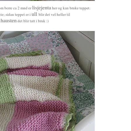
lisjejenta
t om berre ca 2 mnd er
her og kan bruke teppet.
ull
eie; sidan teppet er i
blir det vel heller til
hausten
det blir tatt i bruk :)