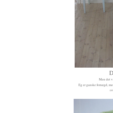
Men det v
Eg er ganske fornøgd, med
(så