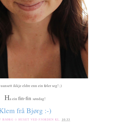
 uansett ikkje eldre enn ein føler seg! ;)
H
fin-fin
a ein
søndag!
Klem frå Bjørg :-)
AV
BJØRG ✩ HUSET VED FJORDEN
KL.
10:33