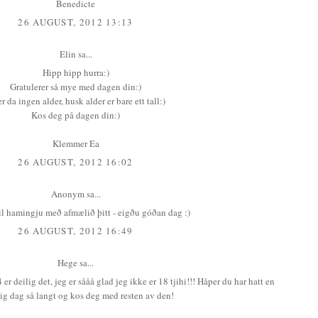
Benedicte
26 AUGUST, 2012 13:13
Elin
sa...
Hipp hipp hurra:)
Gratulerer så mye med dagen din:)
r da ingen alder, husk alder er bare ett tall:)
Kos deg på dagen din:)
Klemmer Ea
26 AUGUST, 2012 16:02
Anonym sa...
til hamingju með afmælið þitt - eigðu góðan dag :)
26 AUGUST, 2012 16:49
Hege
sa...
er deilig det, jeg er sååå glad jeg ikke er 18 tjihi!!! Håper du har hatt en
ig dag så langt og kos deg med resten av den!