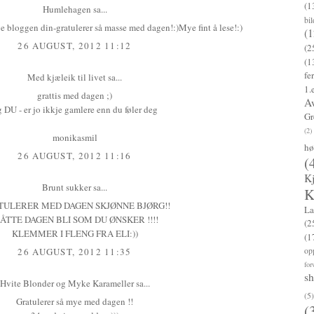
(1
Humlehagen
sa...
bi
e bloggen din-gratulerer så masse med dagen!:)Mye fint å lese!:)
(1
26 AUGUST, 2012 11:12
(2
(1
fe
Med kjæleik til livet
sa...
1.
grattis med dagen ;)
A
 DU - er jo ikkje gamlere enn du føler deg
Gr
(2)
monikasmil
hø
26 AUGUST, 2012 11:16
(
K
Brunt sukker
sa...
K
TULERER MED DAGEN SKJØNNE BJØRG!!
La
ÅTTE DAGEN BLI SOM DU ØNSKER !!!!
(2
KLEMMER I FLENG FRA ELI:))
(1
op
26 AUGUST, 2012 11:35
for
s
Hvite Blonder og Myke Karameller
sa...
(5)
Gratulerer så mye med dagen !!
(