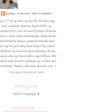
BJØRG ✩ HUSET VED FJORDEN
g er 37 år og bur i eit hus frå 50-talet ilag
med sambuar, døtrene Ariel(2009) og
rmine(2012) tett att med Fjorden. Interiør
 ein av mine store lidenskapar. Stikkord for
interiørstilen min er gammalt blanda med
ytt og ein god dæsj med farger. Eg elsker
ruktfunn og å pussle med redesign. Sying
 også noko eg liker å drive med iblant. Det
 altså mine kreative påfunn eg vil dele her
ed dokke. Varmt velkomen skal du vere :)
VIS HELE PROFILEN MIN
TRANSLATE
Select Language
▼
INSTAGRAM -->
@HUSETVEDFJORDEN