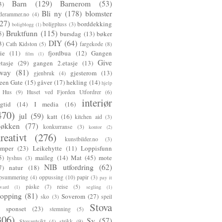
Barn
(129)
Barnerom
(53)
3)
Bli ny
(178)
blomster
lderammer.no
(4)
27)
borddekking
boligpluss
(3)
boligblogg
(1)
Bruktfunn
(115)
5)
bursdag
(13)
bøker
DIY
(64)
3)
Cath Kidston
(5)
fargekode
(8)
rie
(11)
fjordbua
(12)
Gangen
film
(1)
Give
etasje
(29)
gangen 2.etasje
(13)
way
(81)
gjesterom
(13)
gjenbruk
(4)
een Gate
(15)
gåver
(17)
hekling
(14)
hjelp
Hus
(9)
Huset ved Fjorden Utfordrer
(6)
interiør
gtid
(14)
I media
(16)
470)
jul
(59)
katt
(16)
kitchen aid
(3)
jøkken
(77)
konkurranse
(3)
kontor
(2)
reativt
(276)
kunstbilder.no
(3)
mper
(23)
Leikehytte
(11)
Loppisfunn
5)
maileg
(14)
Mat
(45)
mote
lyshus
(3)
NIB utfordring
(62)
7)
natur
(18)
psummering
(4)
oppussing
(10)
papir
(3)
pay it
påske
(7)
reise
(5)
ward
(1)
segling
(1)
hopping
(81)
Soverom
(27)
sko
(3)
speil
Stova
sponset
(23)
stemning
(5)
306)
Sy
(57)
Stovautsikt
(4)
strikk
(9)