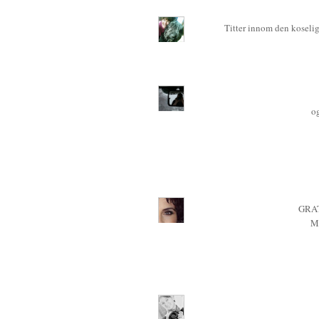
Titter innom den koselig
og
GRA
M