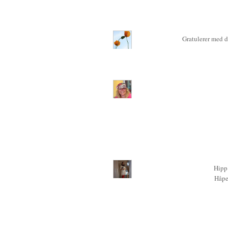
Gratulerer med d
Hipp
Håper