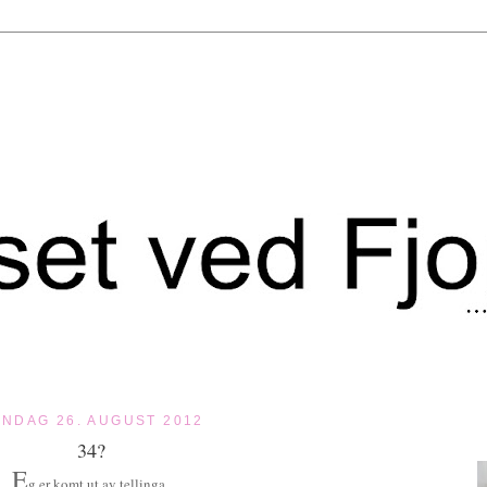
NDAG 26. AUGUST 2012
34?
E
g er komt ut av tellinga..