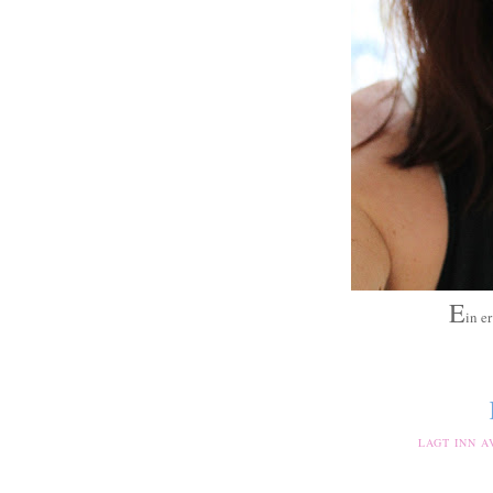
E
in er
LAGT INN 