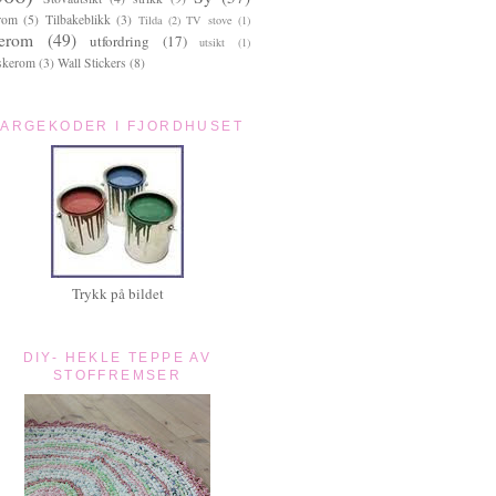
rom
(5)
Tilbakeblikk
(3)
Tilda
(2)
TV stove
(1)
terom
(49)
utfordring
(17)
utsikt
(1)
skerom
(3)
Wall Stickers
(8)
FARGEKODER I FJORDHUSET
Trykk på bildet
DIY- HEKLE TEPPE AV
STOFFREMSER