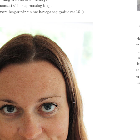
uansett så har eg bursdag idag.
 moro lenger når ein har bevega seg godt over 30 ;)
E
He
er
n
b
er
er
m